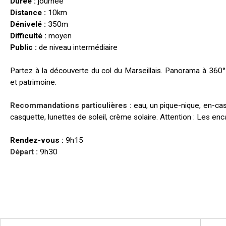
Durée :
journée
Distance :
10km
Dénivelé :
350m
Difficulté :
moyen
Public :
de niveau intermédiaire
Partez à la découverte du col du Marseillais. Panorama à 360
et patrimoine.
Recommandations particulières :
eau, un pique-nique, en-c
casquette, lunettes de soleil, crème solaire. Attention : Les e
Rendez-vous :
9h15
Départ :
9
h30